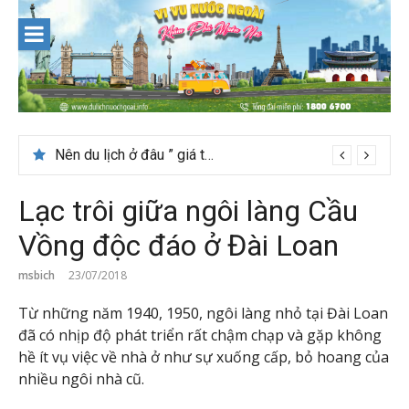
Skip
to
content
Nên du lịch ở đâu ” giá tốt” dịp lễ quốc khánh 2/9
Lạc trôi giữa ngôi làng Cầu
Vồng độc đáo ở Đài Loan
msbich
23/07/2018
Từ những năm 1940, 1950, ngôi làng nhỏ tại Đài Loan
đã có nhịp độ phát triển rất chậm chạp và gặp không
hề ít vụ việc về nhà ở như sự xuống cấp, bỏ hoang của
nhiều ngôi nhà cũ.