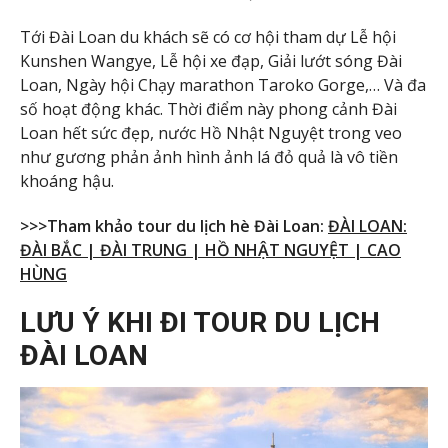
Tới Đài Loan du khách sẽ có cơ hội tham dự Lễ hội
Kunshen Wangye, Lễ hội xe đạp, Giải lướt sóng Đài
Loan, Ngày hội Chạy marathon Taroko Gorge,… Và đa
số hoạt động khác. Thời điểm này phong cảnh Đài
Loan hết sức đẹp, nước Hồ Nhật Nguyệt trong veo
như gương phản ảnh hình ảnh lá đỏ quả là vô tiền
khoáng hậu.
>>>Tham khảo tour du lịch hè Đài Loan:
ĐÀI LOAN:
ĐÀI BẮC | ĐÀI TRUNG | HỒ NHẬT NGUYỆT | CAO
HÙNG
LƯU Ý KHI ĐI TOUR DU LỊCH
ĐÀI LOAN