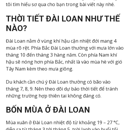
tôi tìm hiểu sơ qua cho bạn trong bài viết này nhé.
THỜI TIẾT ĐÀI LOAN NHƯ THẾ
NÀO?
Đài Loan nằm ở vùng khí hậu cận nhiệt đới mang 4
mùa rõ rệt. Phía Bắc Đài Loan thường với mưa lớn vào
tháng 10 đến tháng 3 hàng năm. Còn phía Nam khí
hậu sẽ nóng hơn phía Bắc, nhất là vào mùa hè với gió
Tây Nam kèm theo mưa giông.
Du khách cần chú ý Đài Loan thường có bão vào
tháng 7, 8, 9. Nên theo dõi dự báo thời tiết để tránh
những trường hợp thiên tai không đáng có.
BỐN MÙA Ở ĐÀI LOAN
Mùa xuân ở Đài Loan nhiệt độ từ khoảng 19 – 27 °C,
diễn ra từ tháng 3 tới tháng 5, trời lạnh vào buổi tối