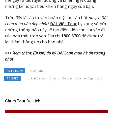
thể gây ra ​​tắc tuyến đường và khiến ngắt quãng
những kế hoạch tiêu khiển hàng ngày của bạn.
Trên đây là câu tư vấn hoàn mỹ cho câu hỏi:
du lịch Đài
Loan mùa nào đẹp nhất?
Đất Việt Tour
hy vọng sở hữu
những thông báo này sẽ tạo điều kiện cho chuyến đi
của bạn thật trọn vẹn. Địa chỉ
1800 6700
để được trả
lời thêm thông tin cho bạn nhé!
>>> Xem thêm:
[Bí kíp] du hý Đài Loan mùa hè ấn tượng
nhất
POSTED IN
Khám phá
TAGGED
du lịch đài loan
du lịch Đài Loan mùa nào đẹp nhất
Chùm Tour Du Lịch