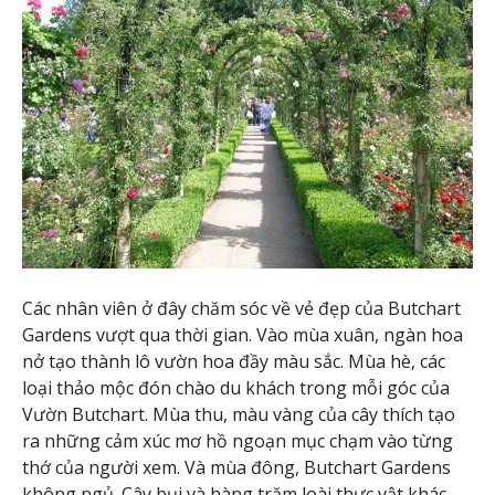
Các nhân viên ở đây chăm sóc về vẻ đẹp của Butchart
Gardens vượt qua thời gian. Vào mùa xuân, ngàn hoa
nở tạo thành lô vườn hoa đầy màu sắc. Mùa hè, các
loại thảo mộc đón chào du khách trong mỗi góc của
Vườn Butchart. Mùa thu, màu vàng của cây thích tạo
ra những cảm xúc mơ hồ ngoạn mục chạm vào từng
thớ của người xem. Và mùa đông, Butchart Gardens
không ngủ. Cây bụi và hàng trăm loài thực vật khác