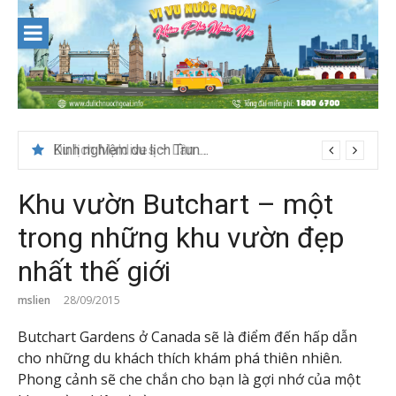
Skip
to
content
Du lịch Maldives – Lần đầu nên đi đâu, chơi gì?
Khu vườn Butchart – một
trong những khu vườn đẹp
nhất thế giới
mslien
28/09/2015
Butchart Gardens ở Canada sẽ là điểm đến hấp dẫn
cho những du khách thích khám phá thiên nhiên.
Phong cảnh sẽ che chắn cho bạn là gợi nhớ của một