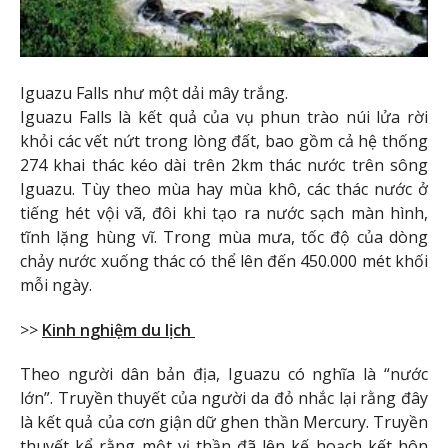
Iguazu Falls như một dải mây trắng.
Iguazu Falls là kết quả của vụ phun trào núi lửa rời
khỏi các vết nứt trong lòng đất, bao gồm cả hệ thống
274 khai thác kéo dài trên 2km thác nước trên sông
Iguazu. Tùy theo mùa hay mùa khô, các thác nước ở
tiếng hét vội vã, đôi khi tạo ra nước sạch màn hình,
tĩnh lặng hùng vĩ. Trong mùa mưa, tốc độ của dòng
chảy nước xuống thác có thể lên đến 450.000 mét khối
mỗi ngày.
>>
Kinh nghiệm du lịch
Theo người dân bản địa, Iguazu có nghĩa là “nước
lớn”. Truyền thuyết của người da đỏ nhắc lại rằng đây
là kết quả của cơn giận dữ ghen thần Mercury. Truyền
thuyết kể rằng một vị thần đã lên kế hoạch kết hôn