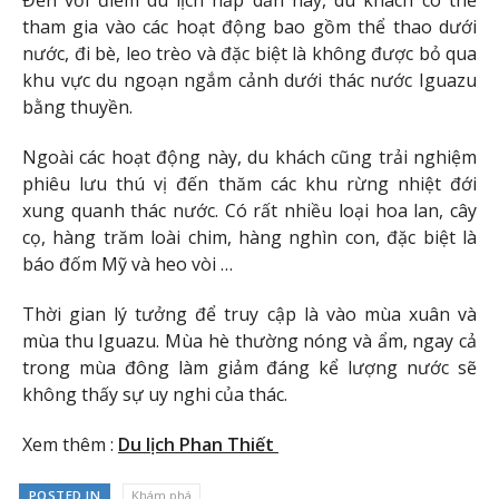
Đến với điểm du lịch hấp dẫn này, du khách có thể
tham gia vào các hoạt động bao gồm thể thao dưới
nước, đi bè, leo trèo và đặc biệt là không được bỏ qua
khu vực du ngoạn ngắm cảnh dưới thác nước Iguazu
bằng thuyền.
Ngoài các hoạt động này, du khách cũng trải nghiệm
phiêu lưu thú vị đến thăm các khu rừng nhiệt đới
xung quanh thác nước. Có rất nhiều loại hoa lan, cây
cọ, hàng trăm loài chim, hàng nghìn con, đặc biệt là
báo đốm Mỹ và heo vòi …
Thời gian lý tưởng để truy cập là vào mùa xuân và
mùa thu Iguazu. Mùa hè thường nóng và ẩm, ngay cả
trong mùa đông làm giảm đáng kể lượng nước sẽ
không thấy sự uy nghi của thác.
Xem thêm :
Du lịch Phan Thiết
POSTED IN
Khám phá