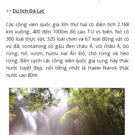
>>
Du lịch Đà Lạt
Các công viên quốc gia lớn thứ hai có diện tích 2.168
km vuông, 400 đến 1000m độ cao TU vs biển. Nó có
300 loài thực vật, 320 loài chim và 67 loài động vật có
vú đã, containing có gấu đen châu Á, voi châu Á, bò
rừng, hổ, vượn, hươu nai Ấn Độ, chó rừng và heo
rừng. Bên cạnh các công viên quốc gia cụng này thác
nước tuyệt đẹp, nổi tiếng nhất là Haew Narok thác
nước cao 80m.