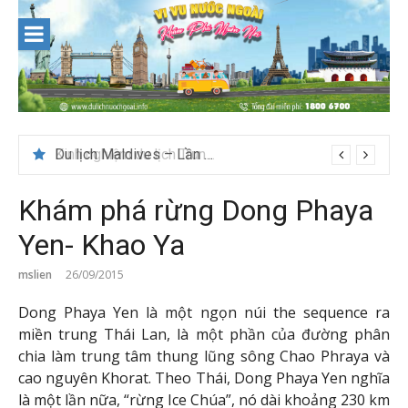
Skip
to
content
Du lịch Maldives – Lần đầu nên đi đâu, chơi gì?
Khám phá rừng Dong Phaya
Yen- Khao Ya
mslien
26/09/2015
Dong Phaya Yen là một ngọn núi the sequence ra
miền trung Thái Lan, là một phần của đường phân
chia làm trung tâm thung lũng sông Chao Phraya và
cao nguyên Khorat. Theo Thái, Dong Phaya Yen nghĩa
là một lần nữa, “rừng Ice Chúa”, nó dài khoảng 230 km