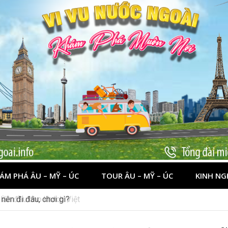
ÁM PHÁ ÂU – MỸ – ÚC
TOUR ÂU – MỸ – ÚC
KINH NG
nên đi đâu, chơi gì?