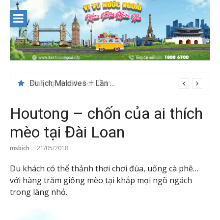
Skip
to
content
Du lịch Maldives – Lần đầu nên đi đâu, chơi gì?
Houtong – chốn của ai thích
mèo tại Đài Loan
msbich
21/05/2018
Du khách có thể thảnh thơi chơi đùa, uống cà phê…
với hàng trăm giống mèo tại khắp mọi ngõ ngách
trong làng nhỏ.