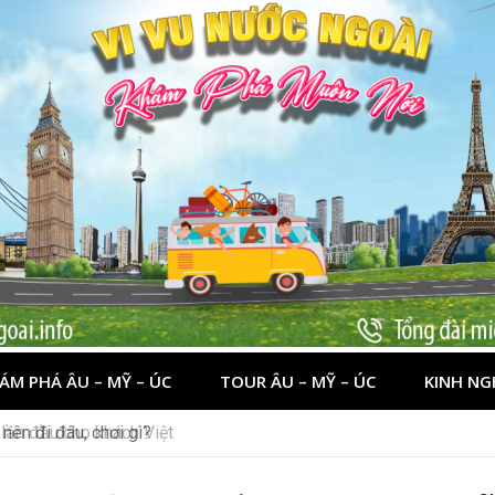
ÁM PHÁ ÂU – MỸ – ÚC
TOUR ÂU – MỸ – ÚC
KINH NG
nên đi đâu, chơi gì?