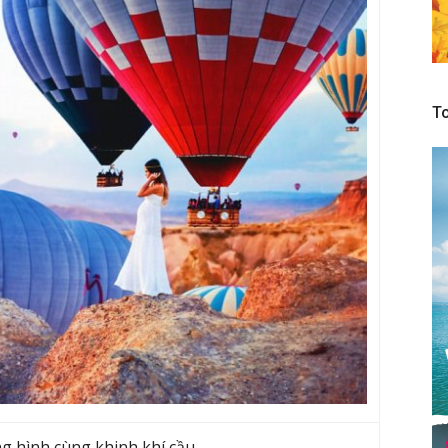
To
g hình cùng khinh khí cầu