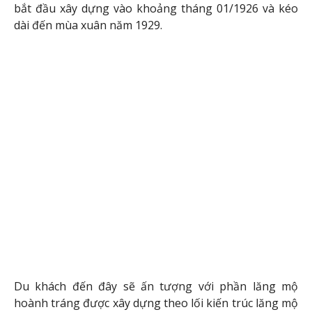
bắt đầu xây dựng vào khoảng tháng 01/1926 và kéo
dài đến mùa xuân năm 1929.
Du khách đến đây sẽ ấn tượng với phần lăng mộ
hoành tráng được xây dựng theo lối kiến trúc lăng mộ
truyền thống của Trung Quốc kết hợp với nhiều chi
tiết kiến trúc hiện đại.
Bảo tàng cung điện của Đài Bắc
Là một trong những viện bảo tàng lớn nhất thế giới
và cũng là nơi lưu giữ nhiều tác phẩm nghệ thuật có
giá trị lịch sử, bảo tàng cung điện của đảo Đài Loan
luôn thu hút một lượng lớn du khách ghé thăm.
Tại bảo tàng này du khách sẽ có cơ hội chiêm ngưỡng
khoảng 700.000 đồ vật cổ, các bức tranh phong cảnh
và chân dung quý.