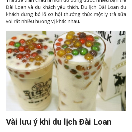
máy bay, phòng khách sạn sớm để nhận được
mức giá ưu đãi;
Trước khi mua những món đồ lưu niệm ở Đài
Loan nên tham khảo và so sánh giá;
Chuẩn bị một tấm bản đồ để thuận lợi khi di
chuyển đến các điểm tham quan.
Bạn có ý định chọn Đài Loan làm điểm đến trong
chuyến du lịch sắp tới của mình? Hãy tham khảo kinh
nghiệm du lịch Đài Loan mà chúng tôi chia sẻ bên trên
và đừng quên đặt một tour du lịch Đài Loan trọn gói
để có một kì nghỉ tiết kiệm, ý nghĩa bên người thân,
bạn bè.
POSTED IN
Ẩm thực
Châu Á
Khám phá
Kinh nghiệm du lịch