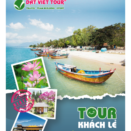
THÔNG TIN CHUNG
Tin du lịch
Ẩm thực
Khám phá
Tour nước ngoài
Kinh nghiệm du lịch
Nhà hàng - Khách sạn
Sức khỏe