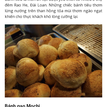
gạo nếp, đậu đỏ và bột đậu phộng. Hiện nay, người
dân Đài Loan còn kết hợp cùng nhiều hương vị khác
như: Mứt dâu, mứt trà xanh, bơ lạc,… tùy theo sở thích
của mình. Hương vị thơm ngon của bánh gạo Mochi
luôn làm hài lòng cả những thực khách khó tính nhất.
Đậu hũ thối
Đậu hũ thối rán giòn, rưới nước sốt chua ngọt là món
ăn có mùi khá đặc trưng nhưng lại dễ nghiền. Du
khách có thể thưởng thức món ăn độc đáo này tại chợ
đêm Rao He, thành phố Đài Bắc.