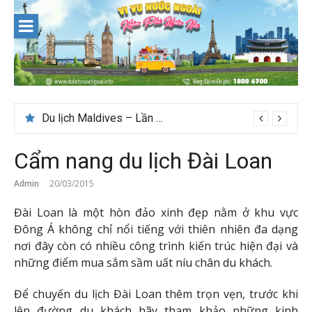
Skip
to
content
Du lịch Maldives – Lần đầu nên đi đâu, chơi gì?
Cẩm nang du lịch Đài Loan
Admin
20/03/2015
Đài Loan là một hòn đảo xinh đẹp nằm ở khu vực
Đông Á không chỉ nổi tiếng với thiên nhiên đa dạng
nơi đây còn có nhiều công trình kiến trúc hiện đại và
những điểm mua sắm sầm uất níu chân du khách.
Để chuyến du lịch Đài Loan thêm trọn vẹn, trước khi
lên đường du khách hãy tham khảo những kinh