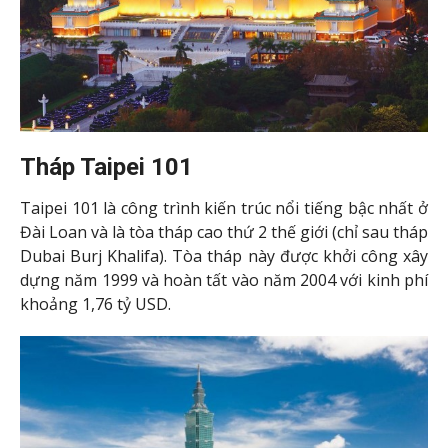
khoảng 1,76 tỷ USD.
Đây là địa điểm tuyệt vời để du khách chiêm ngưỡng
toàn cảnh thành phố Đài Bắc lung linh màu sắc khi
màn đêm buông xuống ban đêm.