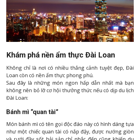
không nên bỏ lỡ cơ hội thưởng thức nếu có dịp du lịch
Đài Loan:
Bánh mì “quan tài”
Món bánh mì có tên gọi độc đáo này có hình dáng tựa
như một chiếc quan tài có nắp đậy, được nướng giòn
và rưới đầy sốt hải sản chỉ nhắc đến cũng khiến du
khách phát thèm.
Du khách du lịch Đài Loan đều
không bỏ lỡ cơ hội thưởng thức món ăn này một phần
vì tên gọi gợi sự tò mò của nó.
Bánh tiêu
Bánh tiêu là món ăn vặt được yêu thích có nhiều ở chợ
đêm Rao He, Đài Loan. Những chiếc bánh tiêu thơm
lừng nướng trên than hồng tỏa mùi thơm ngào ngạt
khiến cho thực khách khó lòng cưỡng lại.