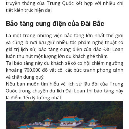
Nếu bạn muốn tìm hiểu về lịch sử lâu đời của Trung
Quốc trong chuyến du lịch Đài Loan thì bảo tàng này
là điểm đến lý tưởng nhất.
Tháp Taipei 101
Taipei 101 là công trình kiến trúc nổi tiếng bậc nhất ở
Đài Loan và là tòa tháp cao thứ 2 thế giới (chỉ sau tháp
Dubai Burj Khalifa). Tòa tháp này được khởi công xây
dựng năm 1999 và hoàn tất vào năm 2004 với kinh phí