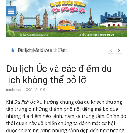
Skip
to
content
Du lịch Maldives – Lần đầu nên đi đâu, chơi gì?
Du lịch Úc và các điểm du
lịch không thể bỏ lỡ
minhtran
03/10/2018
Khi
Du lịch Úc
Xu hướng chung của du khách thường
tập trung ở những thành phố nổi tiếng mà bỏ qua
những địa điểm hẻo lánh, nằm xa trung tâm. Chính do
thói quen này đã khiến chúng ta đánh mất cơ hội
được chiêm ngưỡng những cảnh đẹp đến ngỡ ngàng