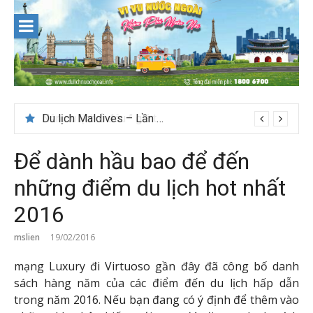
Skip
to
content
Nên du lịch ở đâu ” giá tốt” dịp lễ quốc khánh 2/9
Để dành hầu bao để đến
những điểm du lịch hot nhất
2016
mslien
19/02/2016
mạng Luxury đi Virtuoso gần đây đã công bố danh
sách hàng năm của các điểm đến du lịch hấp dẫn
trong năm 2016. Nếu bạn đang có ý định để thêm vào