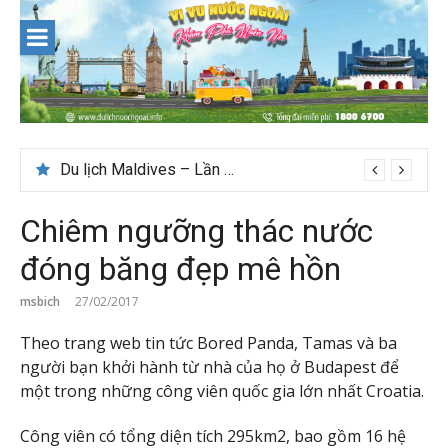
Skip
to
content
Du lịch Maldives – Lần đầu nên đi đâu, chơi gì?
Chiêm ngưỡng thác nước
đóng băng đẹp mê hồn
msbich
27/02/2017
Theo trang web tin tức Bored Panda, Tamas và ba
người bạn khởi hành từ nhà của họ ở Budapest để
một trong những công viên quốc gia lớn nhất Croatia.
Công viên có tổng diện tích 295km2, bao gồm 16 hệ