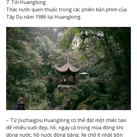
7. Tới Huanglong
Thác nước quen thuộc trong các phiên bản phim của
Tây Du năm 1986 tại Huanglong.
– Từ Jiuzhaigou Huanglong có thể đặt một chiếc taxi
để nhiều suối đẹp, hồ, ngay cả trong mùa đông khi
dòng nước, hồ nước đóng băng. Xe chở ít nhất bốn