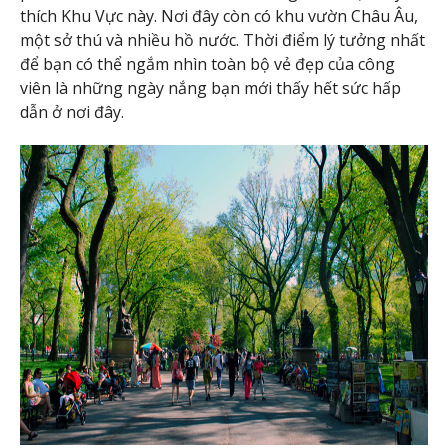
thích Khu Vực này. Nơi đây còn có khu vườn Châu Âu,
một sở thú và nhiều hồ nước. Thời điểm lý tưởng nhất
để bạn có thể ngắm nhìn toàn bộ vẻ đẹp của công
viên là những ngày nắng bạn mới thấy hết sức hấp
dẫn ở nơi đây.