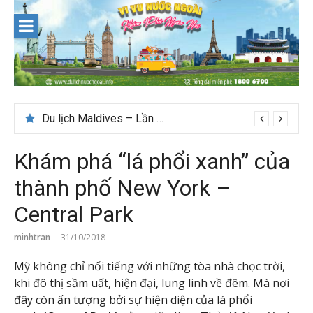
Skip
to
content
Du lịch Maldives – Lần đầu nên đi đâu, chơi gì?
Khám phá “lá phổi xanh” của
thành phố New York –
Central Park
minhtran
31/10/2018
Mỹ không chỉ nổi tiếng với những tòa nhà chọc trời,
khi đô thị sầm uất, hiện đại, lung linh về đêm. Mà nơi
đây còn ấn tượng bởi sự hiện diện của lá phổi