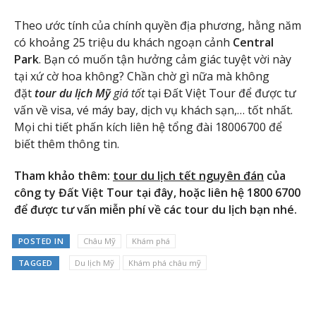
Theo ước tính của chính quyền địa phương, hằng năm
có khoảng 25 triệu du khách ngoạn cảnh
Central
Park
. Bạn có muốn tận hưởng cảm giác tuyệt vời này
tại xứ cờ hoa không? Chần chờ gì nữa mà không
đặt
tour du lịch Mỹ
giá tốt
tại Đất Việt Tour để được tư
vấn về visa, vé máy bay, dịch vụ khách sạn,… tốt nhất.
Mọi chi tiết phấn kích liên hệ tổng đài 18006700 để
biết thêm thông tin.
Tham khảo thêm:
tour du lịch tết nguyên đán
của
công ty Đất Việt Tour tại đây, hoặc liên hệ 1800 6700
để được tư vấn miễn phí về các tour du lịch bạn nhé.
POSTED IN
Châu Mỹ
Khám phá
TAGGED
Du lịch Mỹ
Khám phá châu mỹ