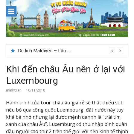
Skip
to
content
Du lịch Maldives – Lần đầu nên đi đâu, chơi gì?
Khi đến châu Âu nên ở lại với
Luxembourg
minhtran
10/11/2018
Hành trình của
tour châu âu giá rẻ
sẽ thật thiếu sót
nếu bỏ qua công quốc Luembourg, đất nước này tuy
khá bé nhỏ nhưng lại được mệnh dannh là “trái tim
xanh của châu Âu”. Luxemburg có thu nhập bình quân
đầu người cao thứ 2 trên thế giới với nền kinh tế thịnh