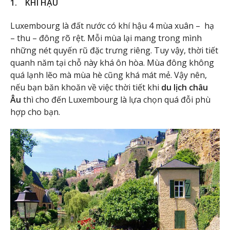
1. KHÍ HẬU
Luxembourg là đất nước có khí hậu 4 mùa xuân – hạ
– thu – đông rõ rệt. Mỗi mùa lại mang trong mình
những nét quyến rũ đặc trưng riêng. Tuy vậy, thời tiết
quanh năm tại chỗ này khá ôn hòa. Mùa đông không
quá lạnh lẽo mà mùa hè cũng khá mát mẻ. Vậy nên,
nếu bạn băn khoăn về việc thời tiết khi
du lịch châu
Âu
thì cho đến Luxembourg là lựa chọn quá đỗi phù
hợp cho bạn.