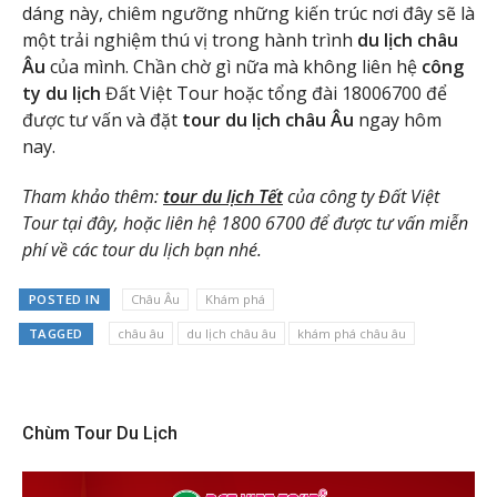
dáng này, chiêm ngưỡng những kiến trúc nơi đây sẽ là
một trải nghiệm thú vị trong hành trình
du lịch châu
Âu
của mình. Chần chờ gì nữa mà không liên hệ
công
ty du lịch
Đất Việt Tour hoặc tổng đài 18006700 để
được tư vấn và đặt
tour du lịch châu Âu
ngay hôm
nay.
Tham khảo thêm:
tour du lịch Tết
của công ty Đất Việt
Tour tại đây, hoặc liên hệ 1800 6700 để được tư vấn miễn
phí về các tour du lịch bạn nhé.
POSTED IN
Châu Âu
Khám phá
TAGGED
châu âu
du lịch châu âu
khám phá châu âu
Chùm Tour Du Lịch