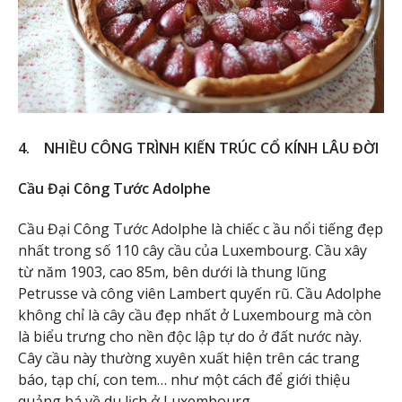
4. NHIỀU CÔNG TRÌNH KIẾN TRÚC CỔ KÍNH LÂU ĐỜI
Cầu Đại Công Tước Adolphe
Cầu Đại Công Tước Adolphe là chiếc c ầu nổi tiếng đẹp
nhất trong số 110 cây cầu của Luxembourg. Cầu xây
từ năm 1903, cao 85m, bên dưới là thung lũng
Petrusse và công viên Lambert quyến rũ. Cầu Adolphe
không chỉ là cây cầu đẹp nhất ở Luxembourg mà còn
là biểu trưng cho nền độc lập tự do ở đất nước này.
Cây cầu này thường xuyên xuất hiện trên các trang
báo, tạp chí, con tem… như một cách để giới thiệu
quảng bá về du lịch ở Luxembourg.