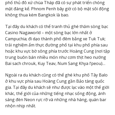
phố thủ đô xứ chùa Tháp đã có sự phát triển chóng
mặt đáng kể. Phnom Penh bây giờ có bộ mặt sôi động
không thua kém Bangkok là bao.
Tại đây du khách có thể tranh thủ ghé thăm sòng bạc
Casino Nagaworld – một sòng bạc lớn nhất ở
Campuchia; đi dạo thành phố đêm bằng xe Tuk Tuk;
trải nghiệm ẩm thực đường phố tại khu phố phía sau
hoặc khu vực bờ sông phía trước Hoàng Cung (nơi tập
trung buôn bán nhiều món như cơm thịt heo nướng
Bai sach chrouk, Kuy Teav, Num Sang Khya l‘peou)…
Ngoài ra du khách cũng có thể ghé khu phố Tây Balo
ở khu vực phía sau Hoàng Cung gần Bảo tàng quốc
gia. Tại đây du khách sẽ như được lạc vào một thế giới
khác, thế giới của những tiếng nhạc sống động, ánh
sáng đèn Neon rực rỡ và những nhà hàng, quán bar
nhộn nhịp nhất.