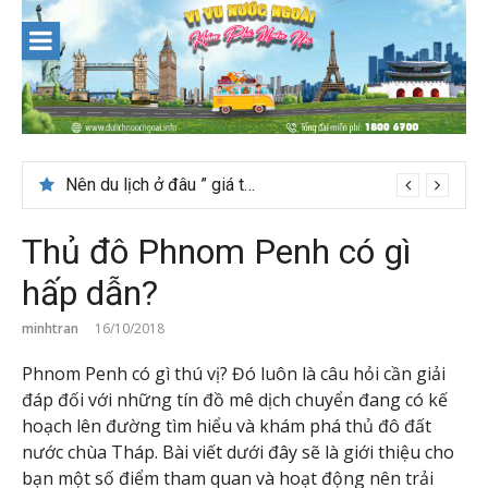
Skip
to
content
Nên du lịch ở đâu ” giá tốt” dịp lễ quốc khánh 2/9
Thủ đô Phnom Penh có gì
hấp dẫn?
minhtran
16/10/2018
Phnom Penh có gì thú vị? Đó luôn là câu hỏi cần giải
đáp đối với những tín đồ mê dịch chuyển đang có kế
hoạch lên đường tìm hiểu và khám phá thủ đô đất
nước chùa Tháp. Bài viết dưới đây sẽ là giới thiệu cho
bạn một số điểm tham quan và hoạt động nên trải