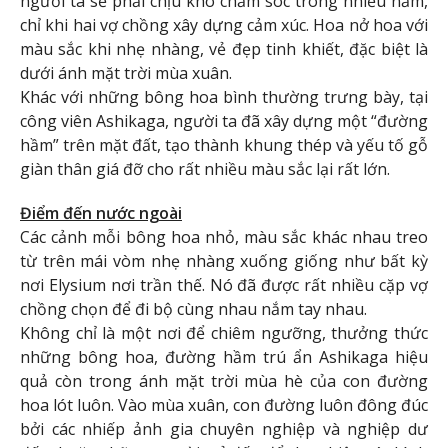
người ta sẽ phải chịu khó chăm sóc trong nhiều năm,
chỉ khi hai vợ chồng xây dựng cảm xúc. Hoa nở hoa với
màu sắc khi nhẹ nhàng, vẻ đẹp tinh khiết, đặc biệt là
dưới ánh mặt trời mùa xuân.
Khác với những bông hoa bình thường trưng bày, tại
công viên Ashikaga, người ta đã xây dựng một “đường
hầm” trên mặt đất, tạo thành khung thép và yếu tố gỗ
giàn thân giá đỡ cho rất nhiều màu sắc lại rất lớn.
Điểm đến nước ngoài
Các cảnh mỗi bông hoa nhỏ, màu sắc khác nhau treo
từ trên mái vòm nhẹ nhàng xuống giống như bất kỳ
nơi Elysium nơi trần thế. Nó đã được rất nhiều cặp vợ
chồng chọn để đi bộ cùng nhau nắm tay nhau.
Không chỉ là một nơi để chiêm ngưỡng, thưởng thức
những bông hoa, đường hầm trú ẩn Ashikaga hiệu
quả còn trong ánh mặt trời mùa hè của con đường
hoa lót luôn. Vào mùa xuân, con đường luôn đông đúc
bởi các nhiếp ảnh gia chuyên nghiệp và nghiệp dư