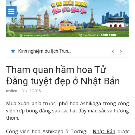
Skip
to
content
Du lịch Maldives – Lần đầu nên đi đâu, chơi gì?
Kinh nghiệm du lịch Trung Á lần đầu cho khách Việt
Tham quan hầm hoa Tử
Đằng tuyệt đẹp ở Nhật Bản
mslien
31/12/2015
Mùa xuân phía trước, phố hoa Ashikaga trong công
viên rợp bóng đằng sau các hạt đầy màu sắc và hương
thơm.
Công viên hoa Ashikaga ở Tochigi ,
Nhật Bản
được