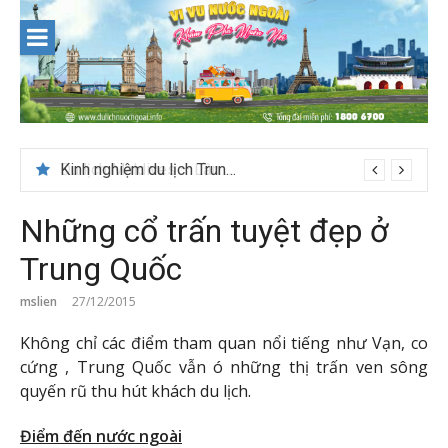
Skip
to
content
Du lịch Maldives – Lần đầu nên đi đâu, chơi gì?
Những cổ trấn tuyệt đẹp ở
Trung Quốc
mslien
27/12/2015
Không chỉ các điểm tham quan nổi tiếng như Vạn, co
cứng , Trung Quốc vẫn ó những thị trấn ven sông
quyến rũ thu hút khách du lịch.
Điểm đến nước ngoài