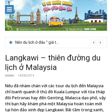
Skip
to
content
Nên du lịch ở đâu ” giá tốt” dịp lễ quốc khánh 2/9
Langkawi – thiên đường du
lịch ở Malaysia
mslien
18/08/2014
Nếu đã nhàm chán với các tour du lịch đến Malaysia
chỉ loanh quanh ở thủ đô Kuala Lumpur với tòa tháp
đôi Petronas hay đến Genting, Malacca dạo phố, vậy
thì bạn hãy khám phá một Malaysia hoàn toàn mới
tại hòn đảo xinh đẹp Langkawi. Bãi tắm trong xanh,