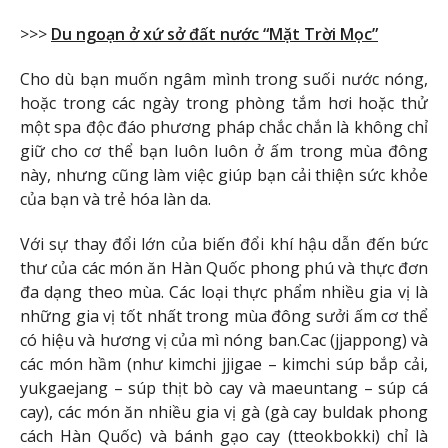
>>>
Du ngoạn ở xứ sở đất nước “Mặt Trời Mọc”
Cho dù bạn muốn ngâm mình trong suối nước nóng,
hoặc trong các ngày trong phòng tắm hơi hoặc thử
một spa độc đáo phương pháp chắc chắn là không chỉ
giữ cho cơ thể bạn luôn luôn ở ấm trong mùa đông
này, nhưng cũng làm việc giúp bạn cải thiện sức khỏe
của bạn và trẻ hóa làn da.
Với sự thay đổi lớn của biến đổi khí hậu dẫn đến bức
thư của các món ăn Hàn Quốc phong phú và thực đơn
đa dạng theo mùa. Các loại thực phẩm nhiều gia vị là
những gia vị tốt nhất trong mùa đông sưởi ấm cơ thể
có hiệu và hương vị của mì nóng ban.Cac (jjappong) và
các món hầm (như kimchi jjigae – kimchi súp bắp cải,
yukgaejang – súp thịt bò cay và maeuntang – súp cá
cay), các món ăn nhiều gia vị gà (gà cay buldak phong
cách Hàn Quốc) và bánh gạo cay (tteokbokki) chỉ là