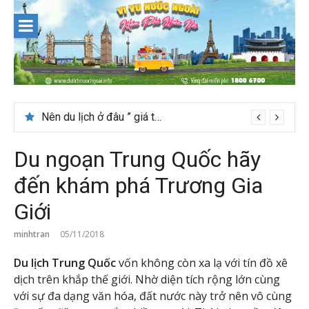
Skip
to
content
Nên du lịch ở đâu ” giá tốt” dịp lễ quốc khánh 2/9
Du ngoạn Trung Quốc hãy
đến khám phá Trương Gia
Giới
minhtran
05/11/2018
Du lịch Trung Quốc
vốn không còn xa lạ với tín đồ xê
dịch trên khắp thế giới. Nhờ diện tích rộng lớn cùng
với sự đa dạng văn hóa, đất nước này trở nên vô cùng