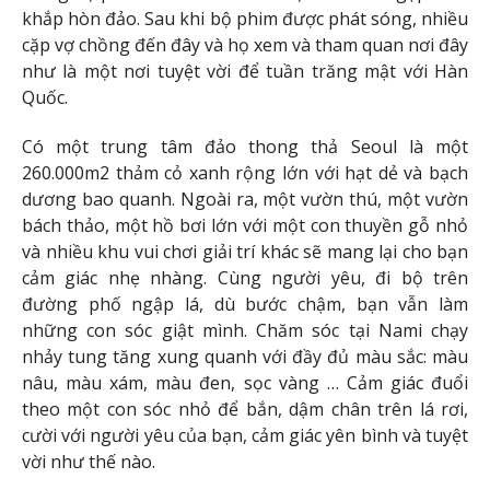
khắp hòn đảo. Sau khi bộ phim được phát sóng, nhiều
cặp vợ chồng đến đây và họ xem và tham quan nơi đây
như là một nơi tuyệt vời để tuần trăng mật với Hàn
Quốc.
Có một trung tâm đảo thong thả Seoul là một
260.000m2 thảm cỏ xanh rộng lớn với hạt dẻ và bạch
dương bao quanh. Ngoài ra, một vườn thú, một vườn
bách thảo, một hồ bơi lớn với một con thuyền gỗ nhỏ
và nhiều khu vui chơi giải trí khác sẽ mang lại cho bạn
cảm giác nhẹ nhàng. Cùng người yêu, đi bộ trên
đường phố ngập lá, dù bước chậm, bạn vẫn làm
những con sóc giật mình. Chăm sóc tại Nami chạy
nhảy tung tăng xung quanh với đầy đủ màu sắc: màu
nâu, màu xám, màu đen, sọc vàng … Cảm giác đuổi
theo một con sóc nhỏ để bắn, dậm chân trên lá rơi,
cười với người yêu của bạn, cảm giác yên bình và tuyệt
vời như thế nào.