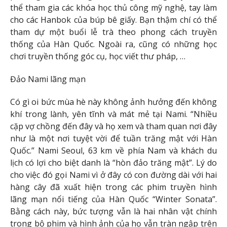
thể tham gia các khóa học thủ công mỹ nghệ, tay làm
cho các Hanbok của búp bê giấy. Bạn thậm chí có thể
tham dự một buổi lễ trà theo phong cách truyền
thống của Hàn Quốc. Ngoài ra, cũng có những học
chơi truyền thống góc cụ, học viết thư pháp, …
Đảo Nami lãng mạn
Có gì oi bức mùa hè này không ảnh hưởng đến không
khí trong lành, yên tĩnh và mát mẻ tại Nami. “Nhiều
cặp vợ chồng đến đây và họ xem và tham quan nơi đây
như là một nơi tuyệt vời để tuần trăng mật với Hàn
Quốc.” Nami Seoul, 63 km về phía Nam và khách du
lịch có lợi cho biệt danh là “hòn đảo trăng mật”. Lý do
cho việc đó gọi Nami vì ở đây có con đường dài với hai
hàng cây đã xuất hiện trong các phim truyền hình
lãng mạn nổi tiếng của Hàn Quốc “Winter Sonata”.
Bằng cách này, bức tượng vẫn là hai nhân vật chính
trong bộ phim và hình ảnh của họ vẫn tràn ngập trên