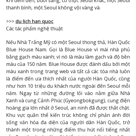
khi đêm đến, buổi sáng, có thực Seoul khác, một Seoul
thanh bình, một Seoul không vội vàng và.
>>>
du lich han quoc
Các tác phẩm nghệ thuật
Nếu Nhà Trắng Mỹ có một Seoul thong thả, Hàn Quốc
Blue House Nam. Gọi là Blue House vì mái nhà phủ
bằng gạch màu xanh; vì nó là màu làm gạch và độ bền
màu của 150 năm. Blue House được đánh dấu bởi một
màu xanh trong trang web và tất cả các tòa nhà luôn
là điểm đến ưa thích nhất của người Hàn Quốc, cũng
như hơn 10 triệu du khách nước ngoài đến Seoul mỗi
năm. Ngay từ những đường lối vào nằm giữa Nhà
Xanh và cung Cảnh Phúc (Gyeongbokgung), cung điện
hoàng gia lớn nhất ở Seoul, an ninh đã được thắt chặt.
Khu vực quần thể kiến ​​trúc không chỉ phản ánh đời
sống văn hóa đa diện của người dân Hàn Quốc, trở
thành một trong những điểm thu hút nổi tiếng nhất