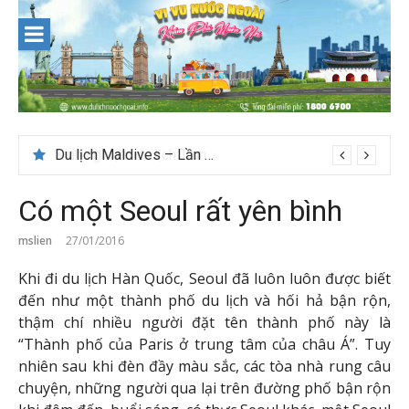
Skip
to
content
Du lịch Maldives – Lần đầu nên đi đâu, chơi gì?
Có một Seoul rất yên bình
mslien
27/01/2016
Khi đi du lịch Hàn Quốc, Seoul đã luôn luôn được biết
đến như một thành phố du lịch và hối hả bận rộn,
thậm chí nhiều người đặt tên thành phố này là
“Thành phố của Paris ở trung tâm của châu Á”. Tuy
nhiên sau khi đèn đầy màu sắc, các tòa nhà rung câu
chuyện, những người qua lại trên đường phố bận rộn