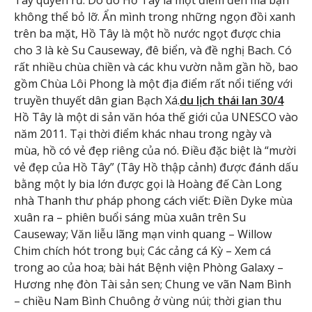
không thể bỏ lỡ. Ẩn mình trong những ngọn đồi xanh
trên ba mặt, Hồ Tây là một hồ nước ngọt được chia
cho 3 là kè Su Causeway, đê biển, và đề nghị Bach. Có
rất nhiều chùa chiền và các khu vườn nằm gần hồ, bao
gồm Chùa Lôi Phong là một địa điểm rất nổi tiếng với
truyền thuyết dân gian Bạch Xá.
du lịch thái lan 30/4
Hồ Tây là một di sản văn hóa thế giới của UNESCO vào
năm 2011. Tại thời điểm khác nhau trong ngày và
mùa, hồ có vẻ đẹp riêng của nó. Điều đặc biệt là “mười
vẻ đẹp của Hồ Tây” (Tây Hồ thập cảnh) được đánh dấu
bằng một ly bia lớn được gọi là Hoàng đế Càn Long
nhà Thanh thư pháp phong cách viết: Điền Dyke mùa
xuân ra – phiên buổi sáng mùa xuân trên Su
Causeway; Văn liễu lãng mạn vinh quang – Willow
Chim chích hót trong bụi; Các cảng cá Kỳ – Xem cá
trong ao của hoa; bài hát Bệnh viện Phòng Galaxy –
Hương nhẹ đòn Tài sản sen; Chung ve vãn Nam Bình
– chiều Nam Bình Chuông ở vùng núi; thời gian thu