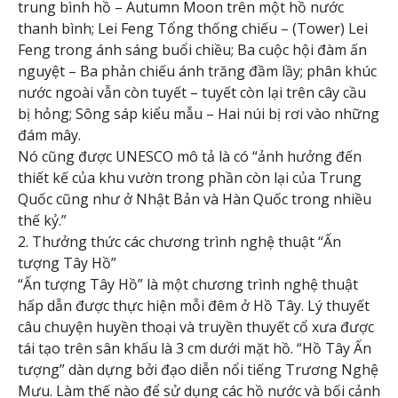
trung bình hồ – Autumn Moon trên một hồ nước
thanh bình; Lei Feng Tổng thống chiếu – (Tower) Lei
Feng trong ánh sáng buổi chiều; Ba cuộc hội đàm ấn
nguyệt – Ba phản chiếu ánh trăng đầm lầy; phân khúc
nước ngoài vẫn còn tuyết – tuyết còn lại trên cây cầu
bị hỏng; Sông sáp kiểu mẫu – Hai núi bị rơi vào những
đám mây.
Nó cũng được UNESCO mô tả là có “ảnh hưởng đến
thiết kế của khu vườn trong phần còn lại của Trung
Quốc cũng như ở Nhật Bản và Hàn Quốc trong nhiều
thế kỷ.”
2. Thưởng thức các chương trình nghệ thuật “Ấn
tượng Tây Hồ”
“Ấn tượng Tây Hồ” là một chương trình nghệ thuật
hấp dẫn được thực hiện mỗi đêm ở Hồ Tây. Lý thuyết
câu chuyện huyền thoại và truyền thuyết cổ xưa được
tái tạo trên sân khấu là 3 cm dưới mặt hồ. “Hồ Tây Ấn
tượng” dàn dựng bởi đạo diễn nổi tiếng Trương Nghệ
Mưu. Làm thế nào để sử dụng các hồ nước và bối cảnh