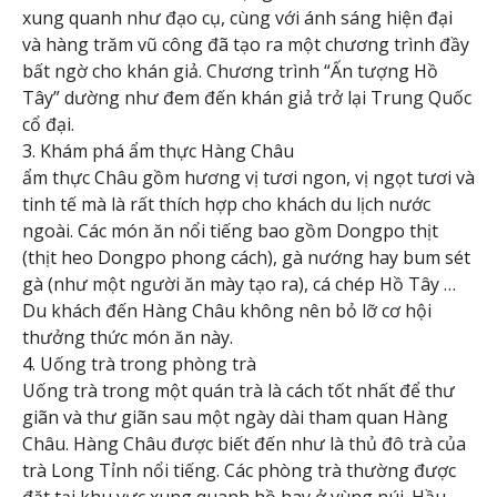
xung quanh như đạo cụ, cùng với ánh sáng hiện đại
và hàng trăm vũ công đã tạo ra một chương trình đầy
bất ngờ cho khán giả. Chương trình “Ấn tượng Hồ
Tây” dường như đem đến khán giả trở lại Trung Quốc
cổ đại.
3. Khám phá ẩm thực Hàng Châu
ẩm thực Châu gồm hương vị tươi ngon, vị ngọt tươi và
tinh tế mà là rất thích hợp cho khách du lịch nước
ngoài. Các món ăn nổi tiếng bao gồm Dongpo thịt
(thịt heo Dongpo phong cách), gà nướng hay bum sét
gà (như một người ăn mày tạo ra), cá chép Hồ Tây …
Du khách đến Hàng Châu không nên bỏ lỡ cơ hội
thưởng thức món ăn này.
4. Uống trà trong phòng trà
Uống trà trong một quán trà là cách tốt nhất để thư
giãn và thư giãn sau một ngày dài tham quan Hàng
Châu. Hàng Châu được biết đến như là thủ đô trà của
trà Long Tỉnh nổi tiếng. Các phòng trà thường được
đặt tại khu vực xung quanh hồ hay ở vùng núi. Hầu