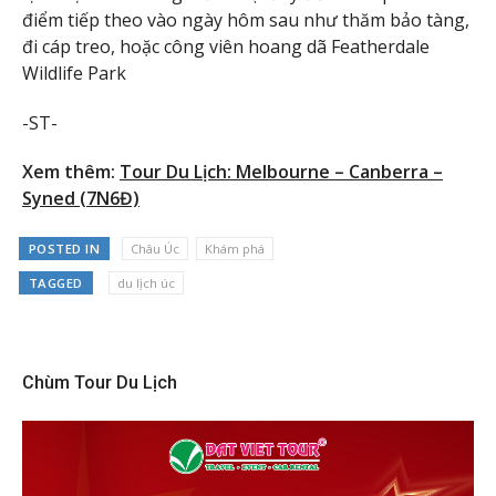
điểm tiếp theo vào ngày hôm sau như thăm bảo tàng,
đi cáp treo, hoặc công viên hoang dã Featherdale
Wildlife Park
-ST-
Xem thêm:
Tour Du Lịch: Melbourne – Canberra –
Syned (7N6Đ)
POSTED IN
Châu Úc
Khám phá
TAGGED
du lịch úc
Chùm Tour Du Lịch