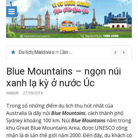
Skip
to
content
Du lịch Maldives – Lần đầu nên đi đâu, chơi gì?
Blue Mountains – ngọn núi
xanh lạ kỳ ở nước Úc
msbich
27/09/2018
Trong số những điểm du lịch thu hút nhất của
Australia là dãy núi
Blue Mountains
, cách thành phố
Sydney khoảng 100 km. Núi
Blue Mountains
nằm trong
khu Great Blue Mountains Area, được UNESCO công
nhận là di sản thế giới năm 2000. Đến đây, du khách có