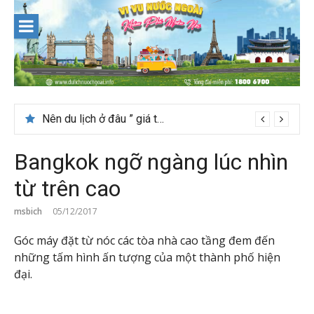
Skip
to
content
Nên du lịch ở đâu ” giá tốt” dịp lễ quốc khánh 2/9
Bangkok ngỡ ngàng lúc nhìn
từ trên cao
msbich
05/12/2017
Góc máy đặt từ nóc các tòa nhà cao tầng đem đến
những tấm hình ấn tượng của một thành phố hiện
đại.