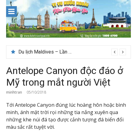
Skip
to
content
Du lịch Maldives – Lần đầu nên đi đâu, chơi gì?
Antelope Canyon độc đáo ở
Mỹ trong mắt người Việt
minhtran
05/10/2018
Tới Antelope Canyon đúng lúc hoàng hôn hoặc bình
minh, ánh mặt trời rọi những tia nắng xuyên qua
những khe núi đá tạo được cảnh tượng đá biển đổi
màu sắc rất tuyệt vời.