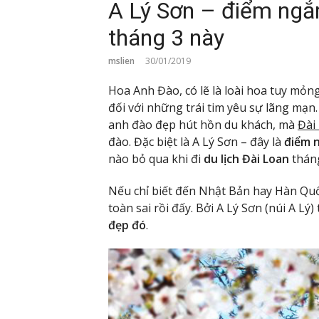
A Lý Sơn – điểm ngắ
tháng 3 này
mslien
30/01/2019
Hoa Anh Đào, có lẽ là loài hoa tuy mỏn
đối với những trái tim yêu sự lãng mạ
anh đào đẹp hút hồn du khách, mà
Đài
đào. Đặc biệt là A Lý Sơn – đây là
điểm 
nào bỏ qua khi đi
du lịch Đài Loan
tháng
Nếu chỉ biết đến Nhật Bản hay Hàn Qu
toàn sai rồi đấy. Bởi A Lý Sơn (núi A Lý)
đẹp đó
.