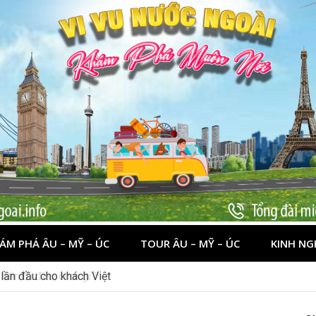
ÁM PHÁ ÂU – MỸ – ÚC
TOUR ÂU – MỸ – ÚC
KINH NG
nên đi đâu, chơi gì?