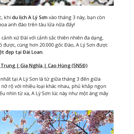
c, khi
du lịch A Lý Sơn
vào tháng 3 này, bạn còn
oa anh đào trên tàu lửa nữa đấy!
 cảnh xứ Đài với cảnh sắc thiên nhiên đa dạng,
ó được, cùng hơn 20.000 gốc Đào, A Lý Sơn được
t đẹp tại Đài Loan
.
i Trung | Gia Nghĩa | Cao Hùng (5N5Đ)
hất tại A Lý Sơn là từ giữa tháng 3 đến giữa
y nở rộ với nhiều loại khác nhau, phủ khắp ngọn
ếu nhìn từ xa, A Lý Sơn lúc này như một áng mây