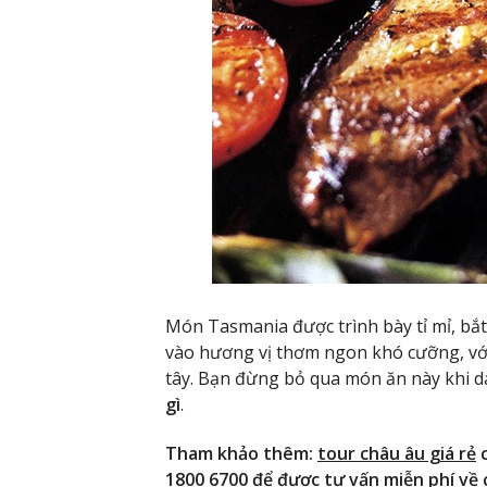
Món Tasmania được trình bày tỉ mỉ, bắ
vào hương vị thơm ngon khó cưỡng, với
tây. Bạn đừng bỏ qua món ăn này khi 
gì
.
Tham khảo thêm:
tour châu âu giá rẻ
c
1800 6700 để được tư vấn miễn phí về c