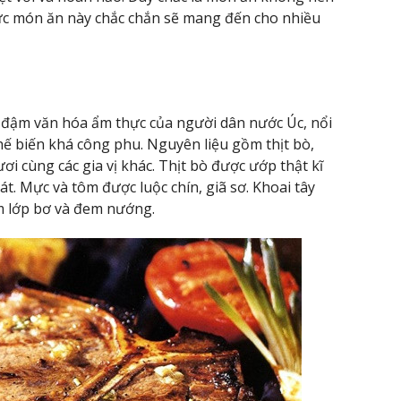
ức món ăn này chắc chắn sẽ mang đến cho nhiều
ậm văn hóa ẩm thực của người dân nước Úc, nổi
hế biến khá công phu. Nguyên liệu gồm thịt bò,
ơi cùng các gia vị khác. Thịt bò được ướp thật kĩ
át. Mực và tôm được luộc chín, giã sơ. Khoai tây
m lớp bơ và đem nướng.