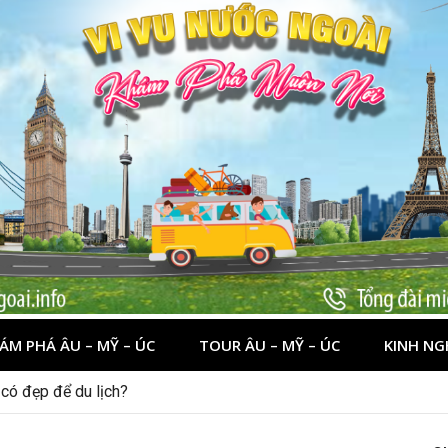
ÁM PHÁ ÂU – MỸ – ÚC
TOUR ÂU – MỸ – ÚC
KINH NG
 có đẹp để du lịch?