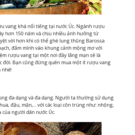
ợu vang khá nổi tiếng tại nước Úc. Ngành rượu
đây hơn 150 năm và chịu nhiều ảnh hưởng từ
yệt vời hơn khi có thể ghé lung thũng Barossa
oạch, đắm mình vào khung cảnh mộng mơ với
ệm rượu vang tại một nơi đầy lãng mạn sẽ là
c đời. Bạn cũng đừng quên mua một ít rượu vang
 nhé!
cùng đa dạng và đa dạng. Người ta thường sử dụng
 chua, đậu, mận,… với các loại côn trùng như: nhộng,
ạ của người dân nước Úc.