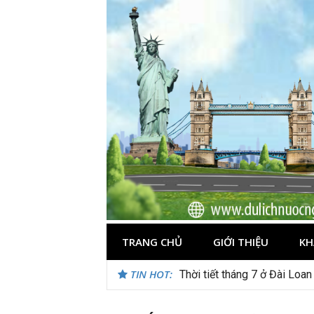
Skip
to
content
TRANG CHỦ
GIỚI THIỆU
KH
TIN HOT:
Thời tiết tháng 7 ở Đài Loan