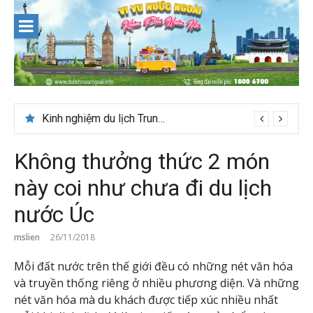
Skip
to
content
Kinh nghiệm du lịch Trung Á lần đầu cho khách Việt
Không thưởng thức 2 món
này coi như chưa đi du lịch
nước Úc
mslien
26/11/2018
Mỗi đất nước trên thế giới đều có những nét văn hóa
và truyền thống riêng ở nhiều phương diện. Và những
nét văn hóa mà du khách được tiếp xúc nhiều nhất