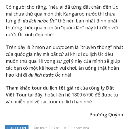
Có người cho rằng, “nếu ai đã từng đặt chân đến Úc
mà chưa thử qua món thịt Kangaroo nước thì chưa
từng đi
du lịch nước Úc”
thế nên bạn nhất định phải
thưởng thức qua món ăn “quốc dân” này khi đến với
nước Úc xinh đẹp nhé!
Trên đây là 2 món ăn được xem là “truyền thống” nhất
của quốc gia này mà bất cứ ai khi đi du lịch Úc đều
muốn thử qua. Hi vọng sự gợi ý này của mình sẽ giúp
các bạn có một kế hoạch vui chơi, ăn uống thật hoàn
hảo khi đi
du lịch nước Úc
nhé!
Tham khảo:
tour du lịch tết giá rẻ
của công ty
Đất
Việt Tour
tại đây, hoặc liên hệ 1800 6700 để được tư
vấn miễn phí về các tour du lịch bạn nhé.
Phương Quỳnh
POSTED IN
Ẩm thực
Châu Úc
Khám phá