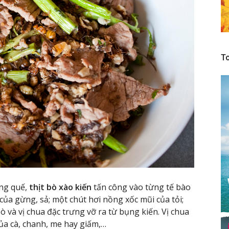
To
úng quế,
thịt bò xào kiến
tấn công vào từng tế bào
của gừng, sả; một chút hơi nồng xốc mũi của tỏi;
bò và vị chua đặc trưng vỡ ra từ bụng kiến. Vị chua
ủa cà, chanh, me hay giấm,…