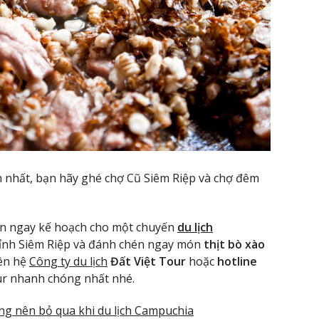
 nhất, bạn hãy ghé chợ Cũ Siêm Riệp và chợ đêm
ên ngay kế hoạch cho một chuyến
du lịch
ỉnh Siêm Riệp và đánh chén ngay món
thịt bò xào
ên hệ
Công ty du lịch
Đất Việt Tour
hoặc
hotline
ur nhanh chóng nhất nhé.
 nên bỏ qua khi du lịch Campuchia