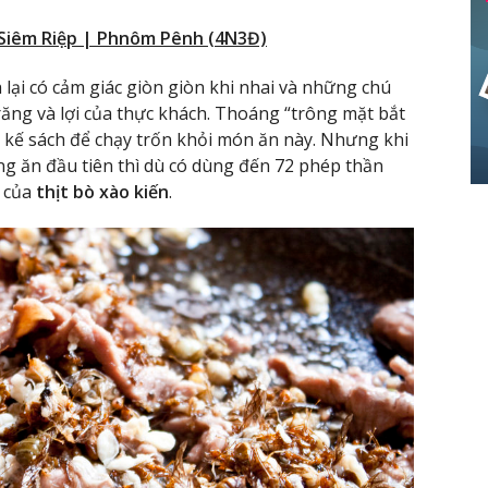
: Siêm Riệp | Phnôm Pênh (4N3Đ)
 lại có cảm giác giòn giòn khi nhai và những chú
răng và lợi của thực khách. Thoáng “trông mặt bắt
36 kế sách để chạy trốn khỏi món ăn này. Nhưng khi
 ăn đầu tiên thì dù có dùng đến 72 phép thần
ỗ của
thịt bò xào kiến
.