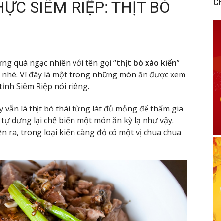
C SIÊM RIỆP: THỊT BÒ
C
ừng quá ngạc nhiên với tên gọi “
thịt bò xào kiến
”
ó nhé. Vì đây là một trong những món ăn được xem
ỉnh Siêm Riệp nói riêng.
 vẫn là thịt bò thái từng lát đủ mỏng để thấm gia
 tự dưng lại chế biến một món ăn kỳ lạ như vậy.
n ra, trong loại kiến càng đỏ có một vị chua chua