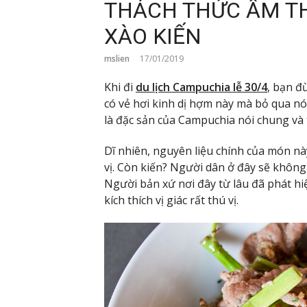
THÁCH THỨC ẨM THỰ
XÀO KIẾN
mslien
17/01/2019
Khi đi
du lịch Campuchia lễ 30/4
, bạn đ
có vẻ hơi kinh dị hợm này mà bỏ qua n
là đặc sản của Campuchia nói chung và t
Dĩ nhiên, nguyên liệu chính của món này
vị. Còn kiến? Người dân ở đây sẽ không
Người bản xứ nơi đây từ lâu đã phát hiệ
kích thích vị giác rất thú vị.