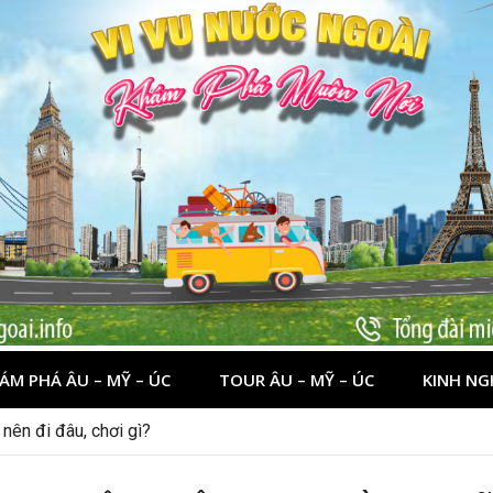
ÁM PHÁ ÂU – MỸ – ÚC
TOUR ÂU – MỸ – ÚC
KINH NG
 dịp lễ quốc khánh 2/9