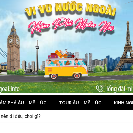
ÁM PHÁ ÂU – MỸ – ÚC
TOUR ÂU – MỸ – ÚC
KINH NG
nên đi đâu, chơi gì?