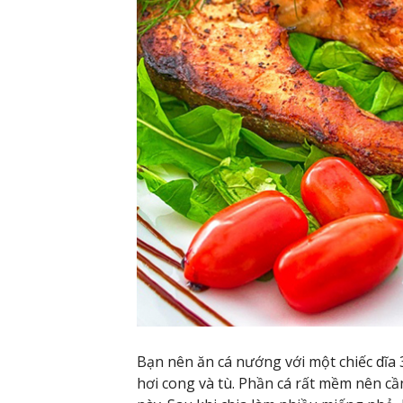
Bạn nên ăn cá nướng với một chiếc dĩa 
hơi cong và tù. Phần cá rất mềm nên cầ