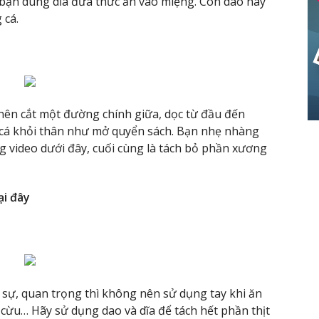
 bạn dùng dĩa đưa thức ăn vào miệng. Con dao này
 cá.
nên cắt một đường chính giữa, dọc từ đầu đến
h cá khỏi thân như mở quyển sách. Bạn nhẹ nhàng
 video dưới đây, cuối cùng là tách bỏ phần xương
ại đây
h sự, quan trọng thì không nên sử dụng tay khi ăn
n cừu… Hãy sử dụng dao và dĩa để tách hết phần thịt