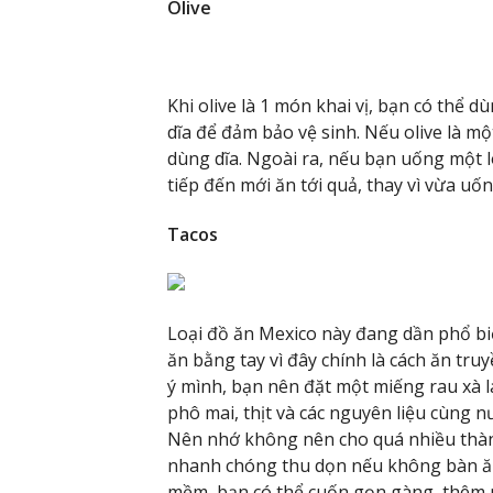
Olive
Khi olive là 1 món khai vị, bạn có thể 
dĩa để đảm bảo vệ sinh. Nếu olive là m
dùng dĩa. Ngoài ra, nếu bạn uống một lo
tiếp đến mới ăn tới quả, thay vì vừa uốn
Tacos
Loại đồ ăn Mexico này đang dần phổ biế
ăn bằng tay vì đây chính là cách ăn tr
ý mình, bạn nên đặt một miếng rau xà l
phô mai, thịt và các nguyên liệu cùng 
Nên nhớ không nên cho quá nhiều thành 
nhanh chóng thu dọn nếu không bàn ăn 
mềm, bạn có thể cuốn gọn gàng, thêm n