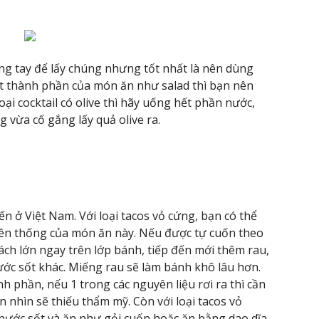
dùng tay để lấy chúng nhưng tốt nhất là nên dùng
ột thành phần của món ăn như salad thì bạn nên
ại cocktail có olive thì hãy uống hết phần nước,
g vừa cố gắng lấy quả olive ra.
n ở Việt Nam. Với loại tacos vỏ cứng, bạn có thể
uyền thống của món ăn này. Nếu được tự cuốn theo
ách lớn ngay trên lớp bánh, tiếp đến mới thêm rau,
nước sốt khác. Miếng rau sẽ làm bánh khô lâu hơn.
phần, nếu 1 trong các nguyên liệu rơi ra thì cần
nhìn sẽ thiếu thẩm mỹ. Còn với loại tacos vỏ
ước sốt và ăn như gỏi cuốn hoặc ăn bằng dao dĩa.