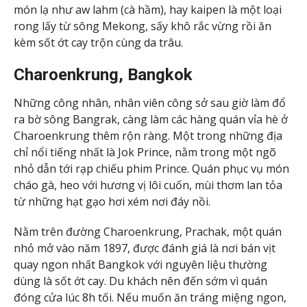
món lạ như aw lahm (cà hầm), hay kaipen là một loại
rong lấy từ sông Mekong, sấy khô rắc vừng rồi ăn
kèm sốt ớt cay trộn cùng da trâu.
Charoenkrung, Bangkok
Những công nhân, nhân viên công sở sau giờ làm đổ
ra bờ sông Bangrak, càng làm các hàng quán vỉa hè ở
Charoenkrung thêm rộn ràng. Một trong những địa
chỉ nổi tiếng nhất là Jok Prince, nằm trong một ngõ
nhỏ dẫn tới rạp chiếu phim Prince. Quán phục vụ món
cháo gà, heo với hương vị lôi cuốn, mùi thơm lan tỏa
từ những hạt gạo hơi xém nơi đáy nồi.
Nằm trên đường Charoenkrung, Prachak, một quán
nhỏ mở vào năm 1897, được đánh giá là nơi bán vịt
quay ngon nhất Bangkok với nguyên liệu thường
dùng là sốt ớt cay. Du khách nên đến sớm vì quán
đóng cửa lúc 8h tối. Nếu muốn ăn tráng miệng ngon,