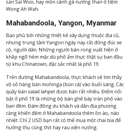
sản Sai Woo, hay món cánh gà nướng than ở tiệm
Wong Ah Wah.
Mahabandoola, Yangon, Myanmar
Bao phủ bởi những thiết kế xây dựng thuộc địa cũ,
nhưng trung tâm Yangon ngày nay rất đông đúc xe
cộ, người dân. Những người bán rong xuất hiện ở
khắp ngõ hẻm mặc dù phố ẩm thực thật sự ban đầu
từ khu Chinatown, đặc sắc nhất là phố 19.
Trên đường Mahabandoola, thực khách sẽ tìm thấy
vô số hàng bán mohinga (bún cá) vào buổi sáng. Các
quầy bán salad lahpet được bán rất nhiều. Điểm nổi
bật ở phố 19 là những bộ bàn ghế bày tràn phố vào
ban đêm. Đám đông du khách và dân địa phương
càng khiến đêm ở Mahabandoola thêm ồn ào, náo
nhiệt. Chỉ 2 USD bạn rất có thể mua một chai bia để
hưởng thụ cùng thịt hay rau xiên nướng.