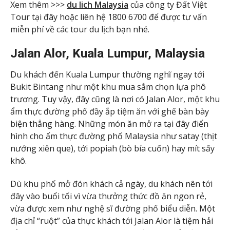
Xem thêm >>>
du lich Malaysia
của công ty Đất Việt
Tour tại đây hoặc liên hệ 1800 6700 để được tư vấn
miễn phí về các tour du lịch bạn nhé.
Jalan Alor, Kuala Lumpur, Malaysia
Du khách đến Kuala Lumpur thường nghĩ ngay tới
Bukit Bintang như một khu mua sắm chọn lựa phô
trương. Tuy vậy, đây cũng là nơi có Jalan Alor, một khu
ẩm thực đường phố đầy ắp tiệm ăn với ghế bàn bày
biện thẳng hàng. Những món ăn mở ra tại đây điển
hình cho ẩm thực đường phố Malaysia như satay (thịt
nướng xiên que), tới popiah (bò bía cuốn) hay mít sấy
khô.
Dù khu phố mở đón khách cả ngày, du khách nên tới
đây vào buổi tối vì vừa thưởng thức đồ ăn ngon rẻ,
vừa được xem như nghệ sĩ đường phố biểu diễn. Một
địa chỉ “ruột” của thực khách tới Jalan Alor là tiệm hải