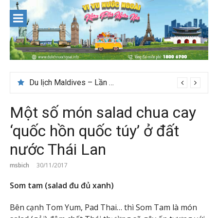
Skip
to
content
Du lịch Maldives – Lần đầu nên đi đâu, chơi gì?
Một số món salad chua cay
‘quốc hồn quốc túy’ ở đất
nước Thái Lan
msbich
30/11/2017
Som tam (salad đu đủ xanh)
Bên cạnh Tom Yum, Pad Thai… thì Som Tam là món