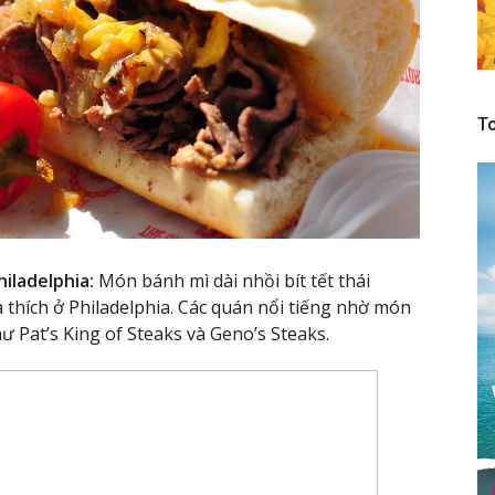
To
iladelphia:
Món bánh mì dài nhồi bít tết thái
thích ở Philadelphia. Các quán nổi tiếng nhờ món
hư Pat’s King of Steaks và Geno’s Steaks.