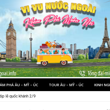
ÁM PHÁ ÂU – MỸ – ÚC
TOUR ÂU – MỸ – ÚC
KINH NG
 có đẹp để du lịch?