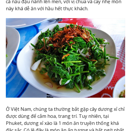
cá nấu đậu nành lên men, với vị chua và cay nhẹ món
này khá dễ ăn với hầu hết thực khách.
Ở Việt Nam, chúng ta thường bắt gặp cây dương xỉ chỉ
được dùng để cắm hoa, trang trí. Tuy nhiên, tại
Phuket, dương xỉ xào là 1 món ăn truyền thống khá
đặc sắc. Có lẽ đây là món ăn ấn tượng và bất ngờ nhất