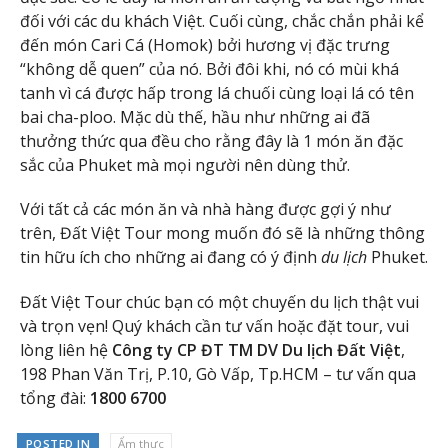
đối với các du khách Việt. Cuối cùng, chắc chắn phải kể
đến món Cari Cá (Homok) bởi hương vị đặc trưng
“không dễ quen” của nó. Bởi đôi khi, nó có mùi khá
tanh vì cá được hấp trong lá chuối cùng loại lá có tên
bai cha-ploo. Mặc dù thế, hầu như những ai đã
thưởng thức qua đều cho rằng đây là 1 món ăn đặc
sắc của Phuket mà mọi người nên dùng thử.
Với tất cả các món ăn và nhà hàng được gợi ý như
trên, Đất Việt Tour mong muốn đó sẽ là những thông
tin hữu ích cho những ai đang có ý định
du lịch
Phuket.
Đất Việt Tour chúc bạn có một chuyến du lịch thật vui
và trọn vẹn! Quý khách cần tư vấn hoặc đặt tour, vui
lòng liên hệ
Công ty CP ĐT TM DV Du lịch Đất Việt
,
198 Phan Văn Trị, P.10, Gò Vấp, Tp.HCM – tư vấn qua
tổng đài:
1800 6700
POSTED IN
Ẩm thực