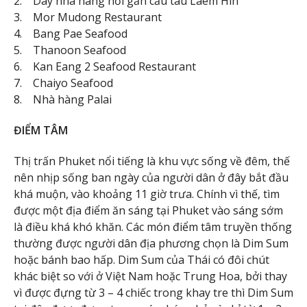
2. Dãy nhà hàng nổi gần cầu tàu Laem Hin
3. Mor Mudong Restaurant
4. Bang Pae Seafood
5. Thanoon Seafood
6. Kan Eang 2 Seafood Restaurant
7. Chaiyo Seafood
8. Nhà hàng Palai
ĐIỂM TÂM
Thị trấn Phuket nổi tiếng là khu vực sống về đêm, thế
nên nhịp sống ban ngày của người dân ở đây bắt đầu
khá muộn, vào khoảng 11 giờ trưa. Chính vì thế, tìm
được một địa điểm ăn sáng tại Phuket vào sáng sớm
là điều khá khó khăn. Các món điểm tâm truyền thống
thường được người dân địa phương chọn là Dim Sum
hoặc bánh bao hấp. Dim Sum của Thái có đôi chút
khác biệt so với ở Việt Nam hoặc Trung Hoa, bởi thay
vì được đựng từ 3 – 4 chiếc trong khay tre thì Dim Sum