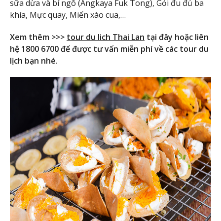
sữa dừa và bí ngô (Angkaya Fuk Tong), Gỏi đu đủ ba
khía, Mực quay, Miến xào cua,…
Xem thêm >>>
tour du lich Thai Lan
tại đây hoặc liên
hệ 1800 6700 để được tư vấn miễn phí về các tour du
lịch bạn nhé.