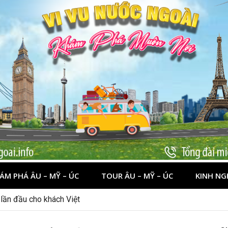
ÁM PHÁ ÂU – MỸ – ÚC
TOUR ÂU – MỸ – ÚC
KINH NG
 lần đầu cho khách Việt