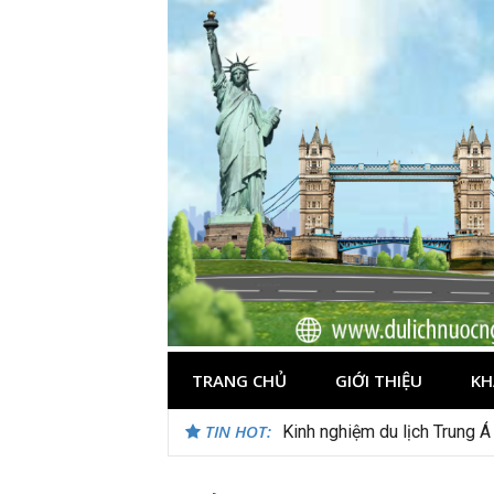
Skip
to
content
TRANG CHỦ
GIỚI THIỆU
KH
TIN HOT:
Kinh nghiệm du lịch Trung Á