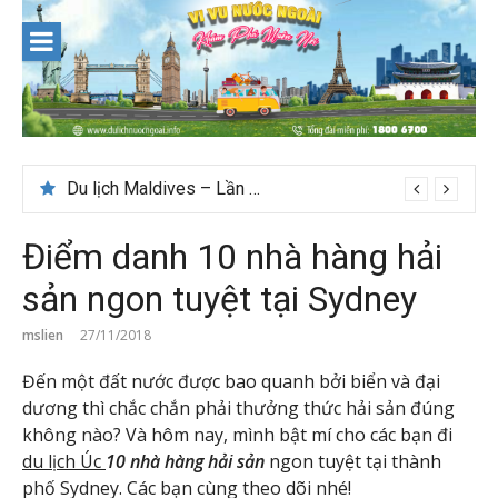
Skip
to
content
Nên du lịch ở đâu ” giá tốt” dịp lễ quốc khánh 2/9
Điểm danh 10 nhà hàng hải
sản ngon tuyệt tại Sydney
mslien
27/11/2018
Đến một đất nước được bao quanh bởi biển và đại
dương thì chắc chắn phải thưởng thức hải sản đúng
không nào? Và hôm nay, mình bật mí cho các bạn đi
du lịch Úc
10 nhà hàng hải sản
ngon tuyệt tại thành
phố Sydney. Các bạn cùng theo dõi nhé!