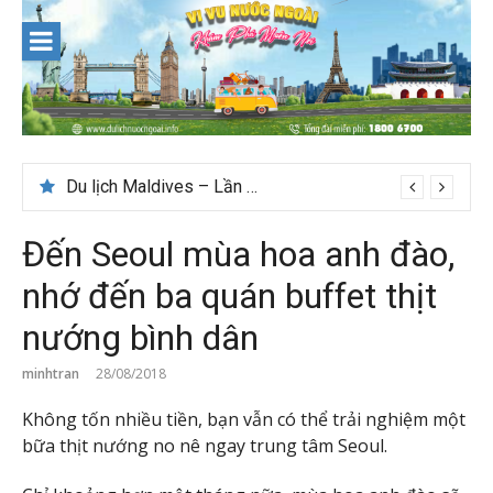
Skip
to
content
Du lịch Maldives – Lần đầu nên đi đâu, chơi gì?
Đến Seoul mùa hoa anh đào,
nhớ đến ba quán buffet thịt
nướng bình dân
minhtran
28/08/2018
Không tốn nhiều tiền, bạn vẫn có thể trải nghiệm một
bữa thịt nướng no nê ngay trung tâm Seoul.