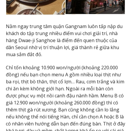
Nằm ngay trung tâm quận Gangnam luôn tấp nập du
khách do tập trung nhiều điểm vui chơi giải trí, nhà
hàng Dwae-ji Sanghoe là điểm đến quen thuộc của
dân Seoul nhờ vị trí thuận lợi, giá thành rẻ giữa khu
mua sắm đắt đỏ.
Chỉ tốn khoảng 10.900 won/người (khoảng 220.000
đồng) nếu bạn chọn menu A gồm nhiều loại thịt như
ba rọi, thịt bò thăn, thịt cổ lợn… Rau, cơm trắng và kim
chi ăn kèm không giới hạn. Ngoài ra mỗi bàn còn
được phục vụ một nồi canh đậu nành hầm. Menu B có
giá 12.900 won/người (khoảng 260.000 đồng) thì có
thêm thịt gà rút xương. Bạn cũng không cần lo lắng
nếu không thể nói tiếng Hàn, chỉ cần chọn A hoặc B là
có nhân viên hướng dẫn bạn đến đúng bàn. Thịt ở đây
khá tươi, dày và mềm, chất lượng khá ổn so với cái giá