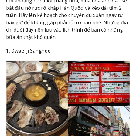
Chỉ khoảng hơn một tháng nữa, mùa hoa anh đào sẽ
bắt đầu nở rực rỡ khắp Hàn Quốc, và kéo dài tầm 2
tuần. Hãy lên kế hoạch cho chuyến du xuân ngay từ
bây giờ để không gặp phải rủi ro nào nhé. Những địa
chỉ dưới đây nên lưu vào lịch trình để bạn có những
bữa ăn thật khó quên.
1. Dwae-ji Sanghoe