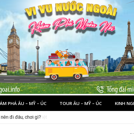
ÁM PHÁ ÂU – MỸ – ÚC
TOUR ÂU – MỸ – ÚC
KINH NG
nên đi đâu, chơi gì?