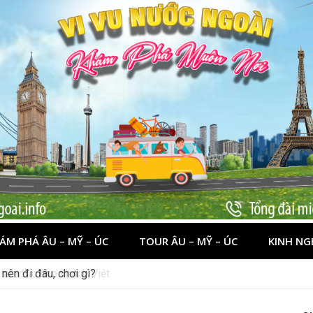
ÁM PHÁ ÂU – MỸ – ÚC
TOUR ÂU – MỸ – ÚC
KINH NG
nên đi đâu, chơi gì?