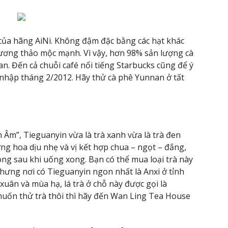
ế của hãng AiNi. Không đậm đặc bằng các hạt khác
 hương thảo mộc mạnh. Vì vậy, hơn 98% sản lượng cà
. Đến cả chuỗi café nổi tiếng Starbucks cũng để ý
 nhập tháng 2/2012. Hãy thử cà phê Yunnan ở tất
Âm”, Tieguanyin vừa là trà xanh vừa là trà đen
ng hoa dịu nhẹ và vị kết hợp chua – ngọt – đắng,
ong sau khi uống xong. Bạn có thể mua loại trà này
hưng nơi có Tieguanyin ngon nhất là Anxi ở tỉnh
xuân và mùa hạ, lá trà ở chỗ này được gọi là
muốn thử trà thôi thì hãy đến Wan Ling Tea House