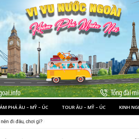
ÁM PHÁ ÂU – MỸ – ÚC
TOUR ÂU – MỸ – ÚC
KINH NG
 dịp lễ quốc khánh 2/9