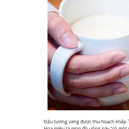
Đậu tương vàng được thu hoạch khắp 
Hoa miêu tả món đồ uống này “có một vị