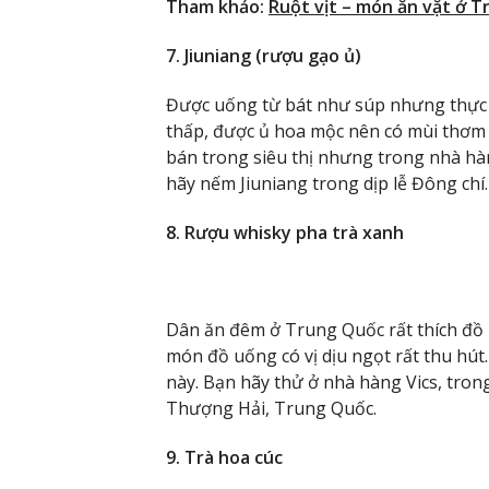
Tham khảo:
Ruột vịt – món ăn vặt ở T
7. Jiuniang (rượu gạo ủ)
Được uống từ bát như súp nhưng thực ch
thấp, được ủ hoa mộc nên có mùi thơm 
bán trong siêu thị nhưng trong nhà hà
hãy nếm Jiuniang trong dịp lễ Đông chí.
8. Rượu whisky pha trà xanh
Dân ăn đêm ở Trung Quốc rất thích đồ 
món đồ uống có vị dịu ngọt rất thu hút
này. Bạn hãy thử ở nhà hàng Vics, tro
Thượng Hải, Trung Quốc.
9. Trà hoa cúc