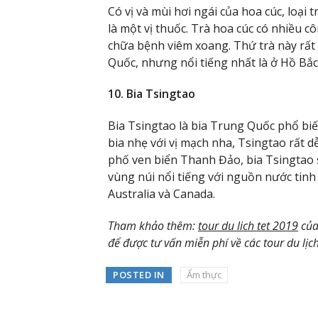
Có vị và mùi hơi ngái của hoa cúc, loạ
là một vị thuốc. Trà hoa cúc có nhiều 
chữa bệnh viêm xoang. Thứ trà này rất
Quốc, nhưng nổi tiếng nhất là ở Hồ Bắ
10. Bia Tsingtao
Bia Tsingtao là bia Trung Quốc phổ biế
bia nhẹ với vị mạch nha, Tsingtao rất 
phố ven biển Thanh Đảo, bia Tsingtao 
vùng núi nổi tiếng với nguồn nước tinh
Australia và Canada.
Tham khảo thêm:
tour du lich tet 2019
của
để được tư vấn miễn phí về các tour du lịc
POSTED IN
Ẩm thực