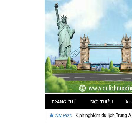
Skip
to
content
TRANG CHỦ
GIỚI THIỆU
KH
TIN HOT:
Kinh nghiệm du lịch Trung Á
Du lịch Maldives – Lần đầu 