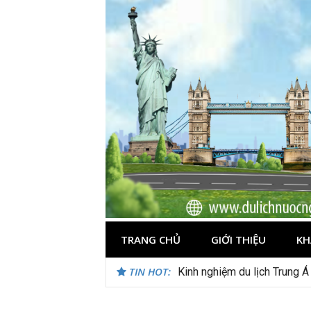
Skip
to
content
TRANG CHỦ
GIỚI THIỆU
KH
TIN HOT:
Kinh nghiệm du lịch Trung Á