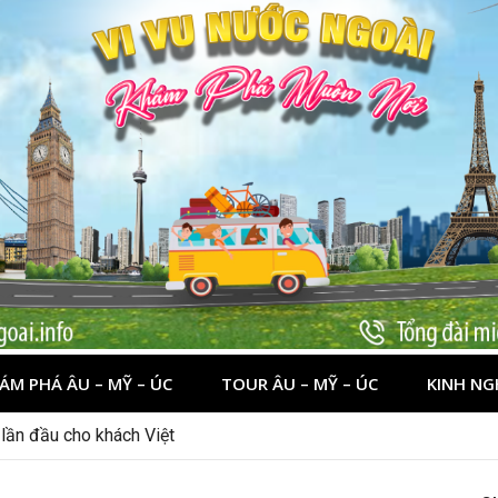
ÁM PHÁ ÂU – MỸ – ÚC
TOUR ÂU – MỸ – ÚC
KINH NG
 lần đầu cho khách Việt