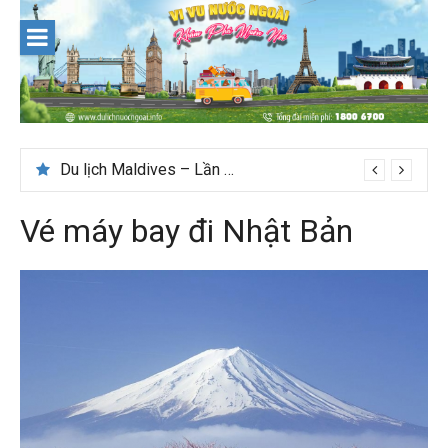
Skip
to
content
Du lịch Maldives – Lần đầu nên đi đâu, chơi gì?
Vé máy bay đi Nhật Bản