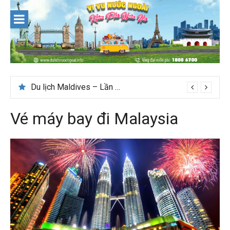
Skip
to
content
Du lịch Maldives – Lần đầu nên đi đâu, chơi gì?
Nên du lịch ở đâu ” giá tốt” dịp lễ quốc khánh 2/9
Vé máy bay đi Malaysia