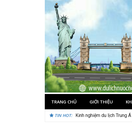
Skip
to
content
TRANG CHỦ
GIỚI THIỆU
KH
TIN HOT:
Du lịch Maldives – Lần đầu 