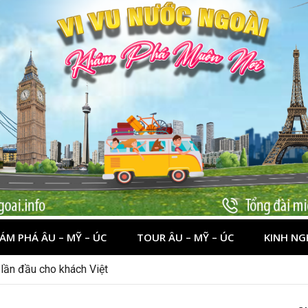
ÁM PHÁ ÂU – MỸ – ÚC
TOUR ÂU – MỸ – ÚC
KINH NG
nên đi đâu, chơi gì?