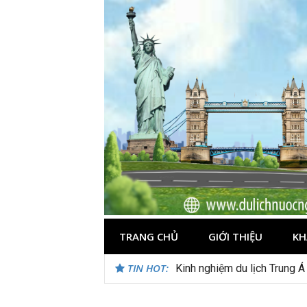
Skip
to
content
TRANG CHỦ
GIỚI THIỆU
KH
TIN HOT:
Kinh nghiệm du lịch Trung Á
Du lịch Maldives – Lần đầu 