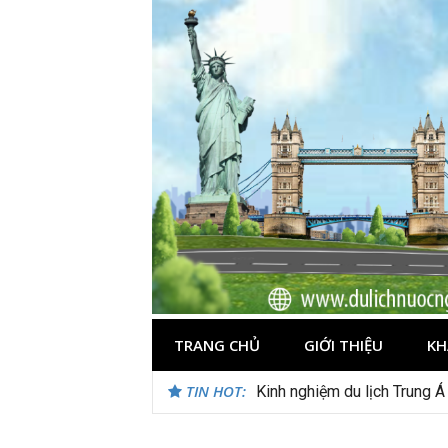
Skip
to
content
TRANG CHỦ
GIỚI THIỆU
KH
TIN HOT:
Du lịch Maldives – Lần đầu 