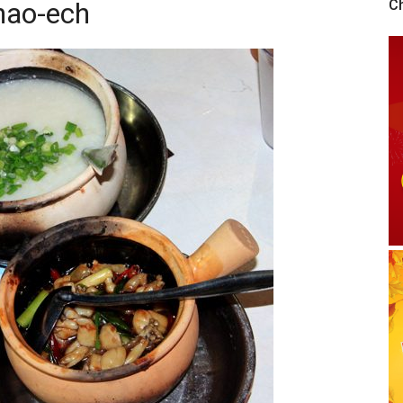
hao-ech
C