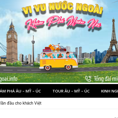
ÁM PHÁ ÂU – MỸ – ÚC
TOUR ÂU – MỸ – ÚC
KINH NG
nên đi đâu, chơi gì?