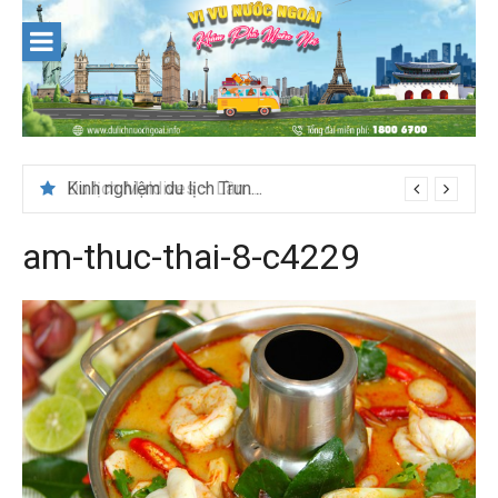
Skip
to
content
Du lịch Maldives – Lần đầu nên đi đâu, chơi gì?
am-thuc-thai-8-c4229