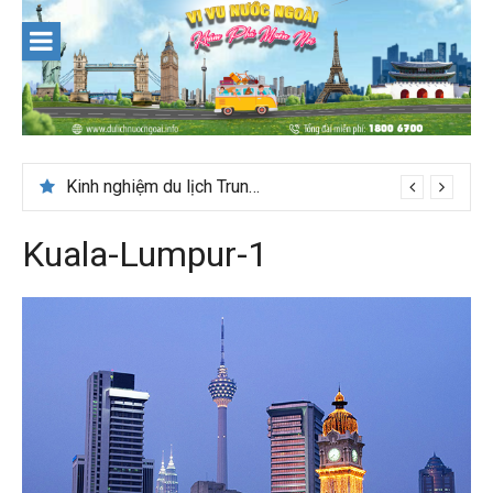
Skip
to
content
Kinh nghiệm du lịch Trung Á lần đầu cho khách Việt
Kuala-Lumpur-1